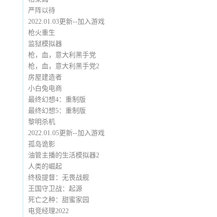
严阵以待
2022.01.03更新--加入游戏
枪火重生
监狱模拟器
枪，血，意大利黑手党
枪，血，意大利黑手党2
房屋建造者
小白兔电商
最终幻想4：重制版
最终幻想5：重制版
黎明杀机
2022.01.05更新--加入游戏
孤岛诡影
油管主播的生活模拟器2
人类的崛起
终极提督：无畏战舰
王国守卫战：起源
死亡之种：甜蜜家园
电竞经理2022