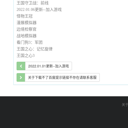
王国守卫战：前线
2022.01.06更新--加入游戏
怪物王冠
漫展模拟器
边境检察官
战地模拟器
看门狗3：军团
王国之心：记忆旋律
王国之心3
2022.01.01更新--加入游戏
关于下载不了百度提示链接不存在请联系客服
关