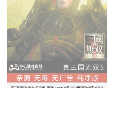
真三国无双5另有7猛将传+帝国654321合集中文版送修改器完美存档
pc单机电脑游戏