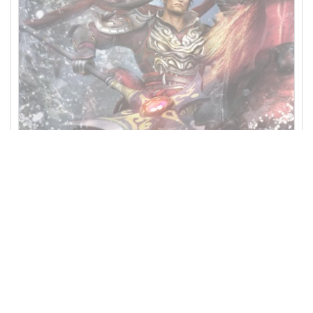
真三国无双7猛将传+帝国另有654321合集中文版送修改器完美存档pc
单机电脑游戏