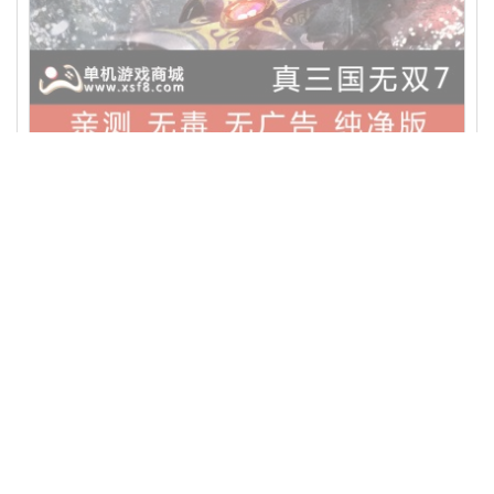
真三国无双7猛将传+帝国另有654321合集中文版送修改器完美存档pc
单机电脑游戏