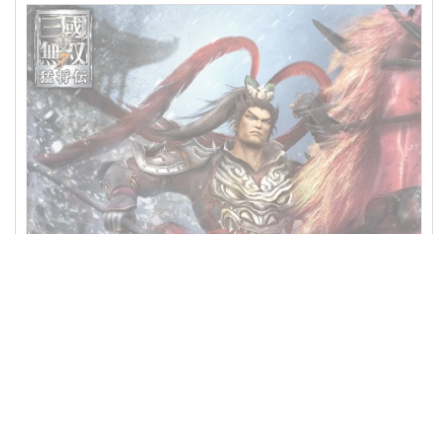
真三国无双7猛将传+帝国另有654321合集中文版送修改器完美存档pc
单机电脑游戏